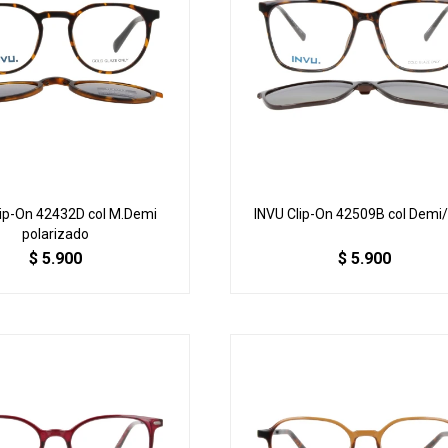
lip-On 42432D col M.Demi
INVU Clip-On 42509B col Demi
polarizado
$
5.900
$
5.900