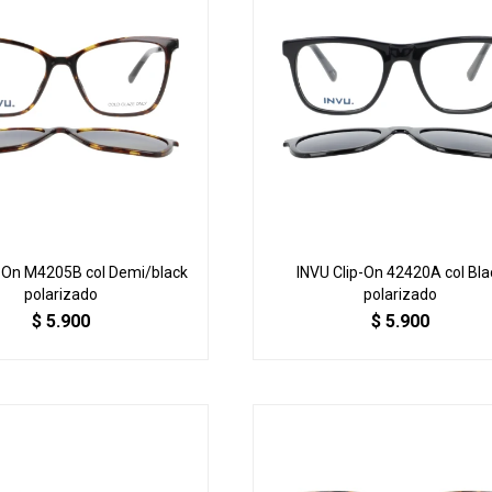
p-On M4205B col Demi/black
INVU Clip-On 42420A col Bla
polarizado
polarizado
$
5.900
$
5.900