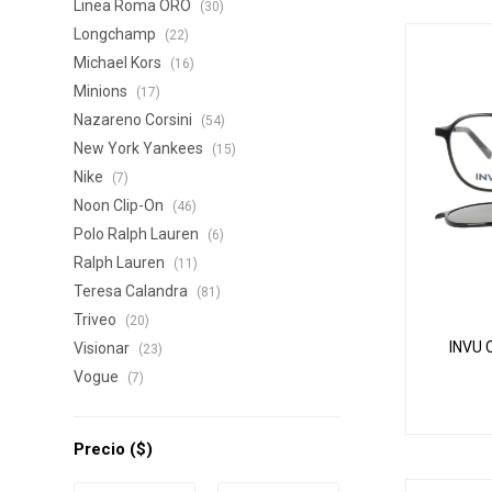
Linea Roma ORO
(30)
Longchamp
(22)
Michael Kors
(16)
Minions
(17)
Nazareno Corsini
(54)
New York Yankees
(15)
Nike
(7)
Noon Clip-On
(46)
Polo Ralph Lauren
(6)
Ralph Lauren
(11)
Teresa Calandra
(81)
Triveo
(20)
INVU 
Visionar
(23)
Vogue
(7)
Precio
($)