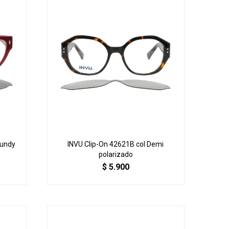
gundy
INVU Clip-On 42621B col Demi
polarizado
$
5.900