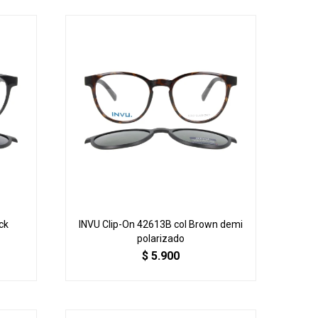
ck
INVU Clip-On 42613B col Brown demi
polarizado
$
5.900