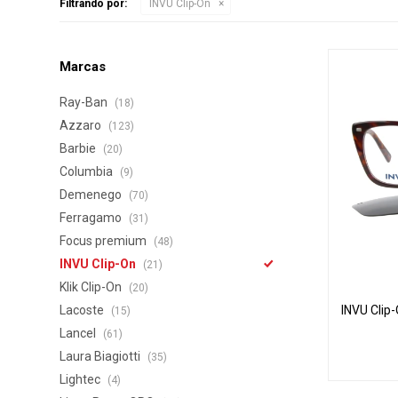
Filtrando por:
INVU Clip-On
Marcas
Ray-Ban
(18)
Azzaro
(123)
Barbie
(20)
Columbia
(9)
Demenego
(70)
Ferragamo
(31)
Focus premium
(48)
INVU Clip-On
(21)
Klik Clip-On
(20)
Lacoste
INVU Clip
(15)
Lancel
(61)
Laura Biagiotti
(35)
Lightec
(4)