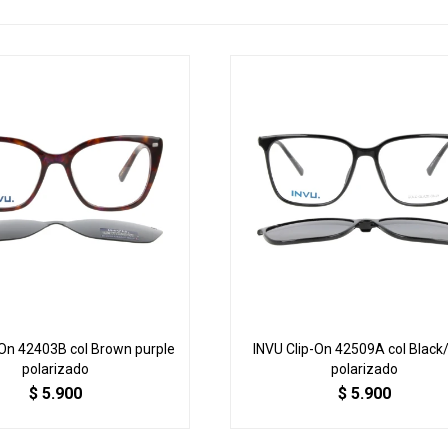
-On 42403B col Brown purple
INVU Clip-On 42509A col Black
polarizado
polarizado
$
5.900
$
5.900