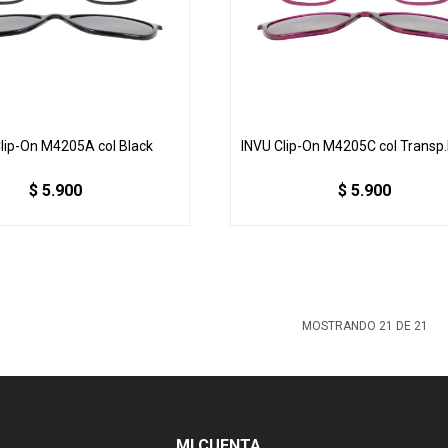
lip-On M4205A col Black
INVU Clip-On M4205C col Transp
$
5.900
$
5.900
MOSTRANDO
21
DE
21
MI CUENTA