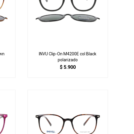
own
INVU Clip-On M4200E col Black
polarizado
$
5.900