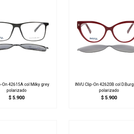
p-On 42615A col Milky grey
INVU Clip-On 42620B col D.Bur
polarizado
polarizado
$
5.900
$
5.900