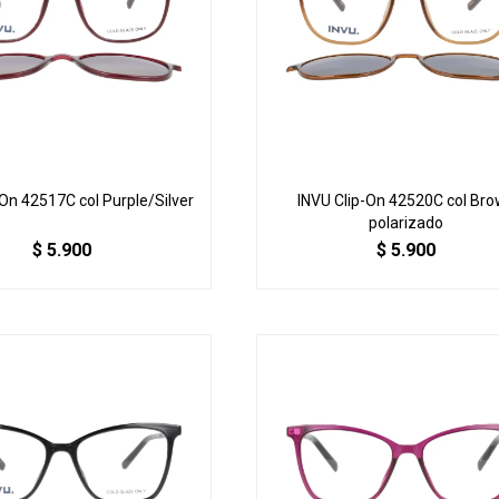
-On 42517C col Purple/Silver
INVU Clip-On 42520C col Br
polarizado
$
5.900
$
5.900