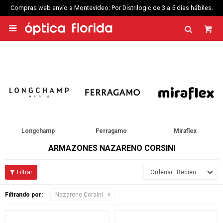
Compras web envío a Montevideo: Por Distrilogic de 3 a 5 días hábiles.

Longchamp
Ferragamo
Miraflex
ARMAZONES NAZARENO CORSINI
Recientes
Filtrando por:
Nazareno Corsini