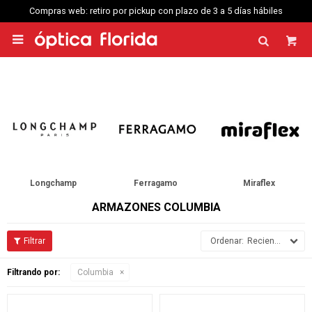
 plazo de 3 a 5 días hábiles
Compras web envío a Montevideo: Por Distri

Longchamp
Ferragamo
Miraflex
ARMAZONES COLUMBIA
Recientes
Filtrando por:
Columbia