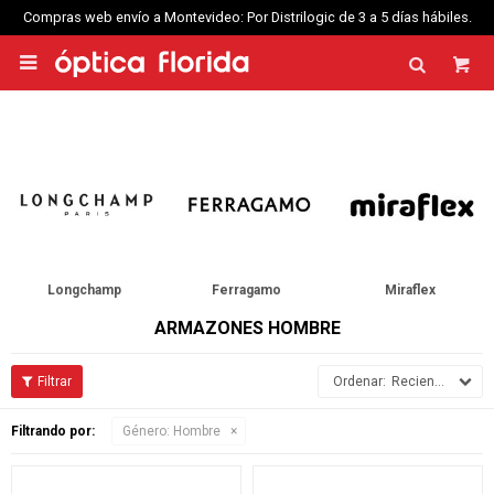
Compras web envío a Montevideo: Por Distrilogic de 3 a 5 días hábiles.

Longchamp
Ferragamo
Miraflex
ARMAZONES HOMBRE
Recientes
Filtrando por:
Género:
Hombre