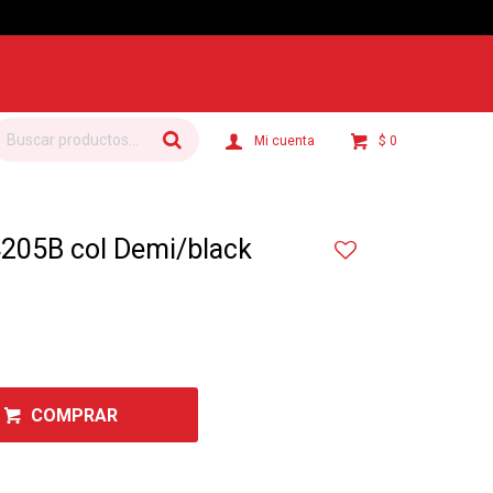
$
0
205B col Demi/black
COMPRAR