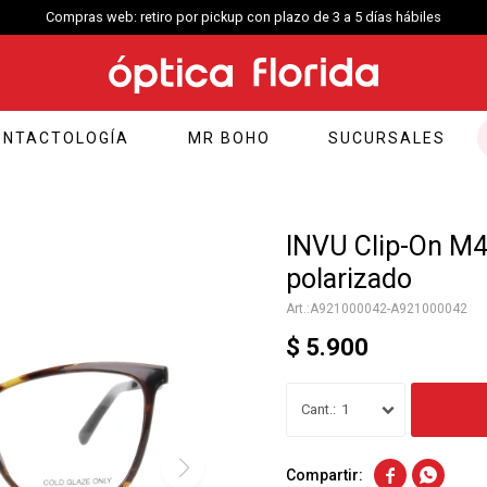
Compras web: retiro por pickup con plazo de 3 a 5 días hábiles
ONTACTOLOGÍA
MR BOHO
SUCURSALES
INVU Clip-On M4
polarizado
A921000042-A921000042
$
5.900
1

