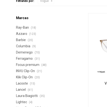
Filtrando por:
Vogue
Marcas
Ray-Ban
(18)
Azzaro
(123)
Barbie
(20)
Columbia
(9)
Demenego
(70)
Ferragamo
(31)
Focus premium
(48)
INVU Clip-On
(21)
Klik Clip-On
(20)
Lacoste
V
(15)
Lancel
(61)
Laura Biagiotti
(35)
Lightec
(4)