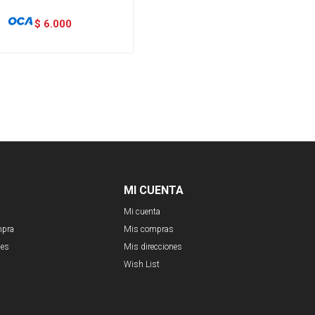
$
6.000
MI CUENTA
Mi cuenta
mpra
Mis compras
nes
Mis direcciones
Wish List