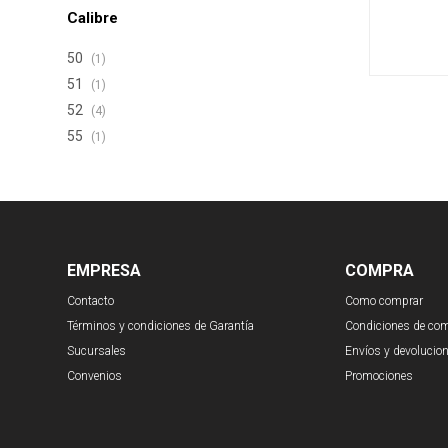
Calibre
50
(1)
51
(1)
52
(4)
55
(1)
EMPRESA
COMPRA
Contacto
Como comprar
Términos y condiciones de Garantía
Condiciones de co
Sucursales
Envíos y devolucio
Convenios
Promociones