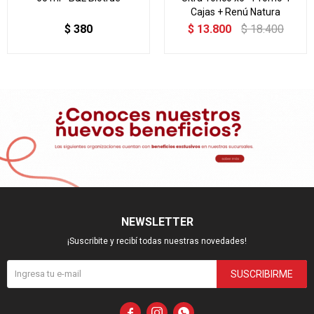
Cajas + Renú Natura
$
380
$
13.800
$
18.400
NEWSLETTER
¡Suscribite y recibí todas nuestras novedades!
SUSCRIBIRME


