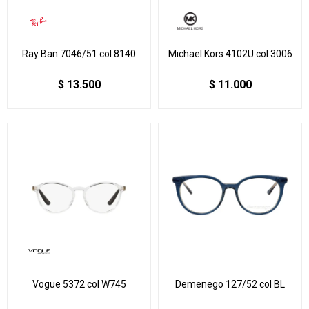
Ray Ban 7046/51 col 8140
Michael Kors 4102U col 3006
$
13.500
$
11.000
Vogue 5372 col W745
Demenego 127/52 col BL