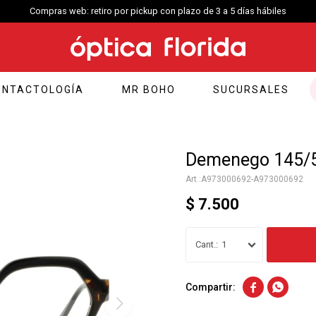
Compras web: retiro por pickup con plazo de 3 a 5 días hábiles
ONTACTOLOGÍA
MR BOHO
SUCURSALES
Demenego 145/5
A973000692-A973000692
$
7.500
1

