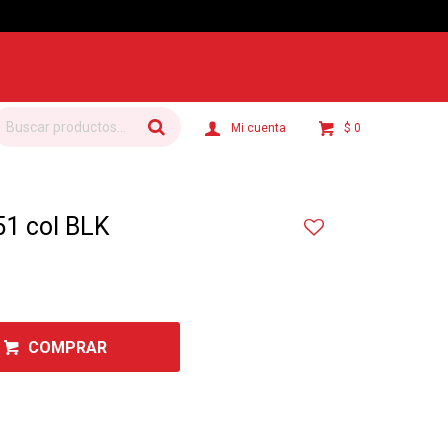
$
0
1 col BLK
COMPRAR