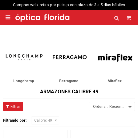
Compras web: retiro por pickup con plazo de 3 a 5 días hábiles

Longchamp
Ferragamo
Miraflex
ARMAZONES CALIBRE 49
Recientes
Filtrando por:
Calibre:
49