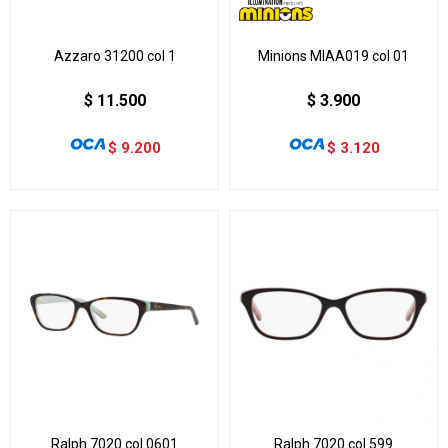
Azzaro 31200 col 1
Minions MIAA019 col 01
$
11.500
$
3.900
$
9.200
$
3.120
Ralph 7020 col 0601
Ralph 7020 col 599