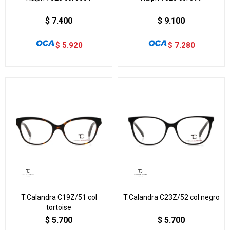
$
7.400
$
9.100
$
5.920
$
7.280
T.Calandra C19Z/51 col
T.Calandra C23Z/52 col negro
tortoise
$
5.700
$
5.700