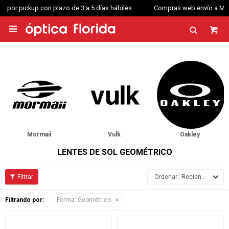
Compras web envío a Montevideo: Por Distrilogic de 3 a 5 días hábiles.

Mormaii
Vulk
Oakley
LENTES DE SOL GEOMÉTRICO
Recientes
Filtrando por:
Forma:
Geométrico