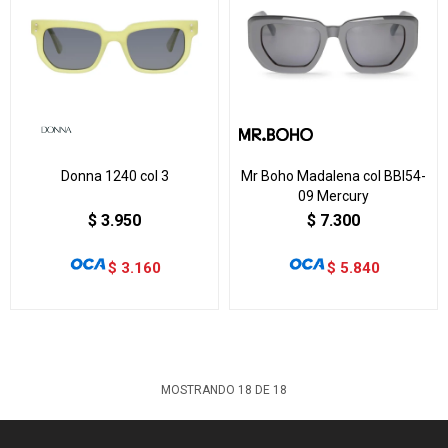
Donna 1240 col 3
Mr Boho Madalena col BBI54-
09 Mercury
$
3.950
$
7.300
$
3.160
$
5.840
MOSTRANDO
18
DE
18