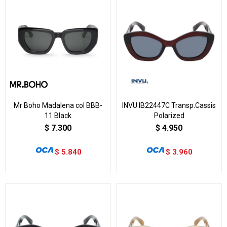
Mr Boho Madalena col BBB-
INVU IB22447C Transp.Cassis
11 Black
Polarized
$
7.300
$
4.950
$
5.840
$
3.960