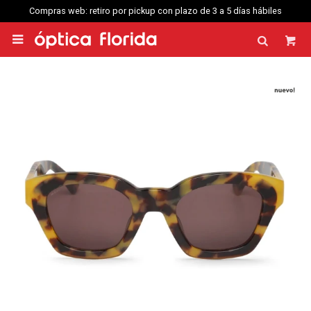
Compras web: retiro por pickup con plazo de 3 a 5 días hábiles
