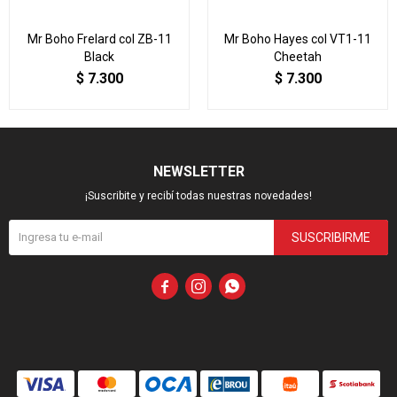
Mr Boho Frelard col ZB-11
Mr Boho Hayes col VT1-11
Black
Cheetah
$
7.300
$
7.300
NEWSLETTER
¡Suscribite y recibí todas nuestras novedades!
SUSCRIBIRME


