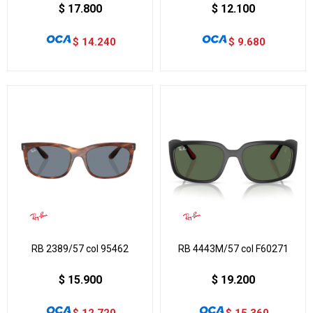
$
17.800
$
12.100
$
14.240
$
9.680
RB 2389/57 col 95462
RB 4443M/57 col F60271
$
15.900
$
19.200
$
12.720
$
15.360