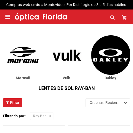
Compras web envío a Montevideo: Por Distrilogic de 3 a 5 días hábiles.

Mormaii
Vulk
Oakley
LENTES DE SOL RAY-BAN
Recientes
Filtrando por:
Ray-Ban