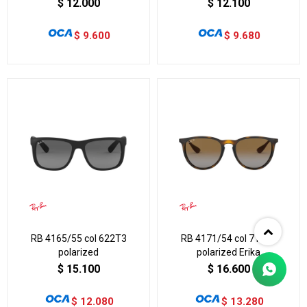
$
12.000
$
12.100
$
9.600
$
9.680
RB 4165/55 col 622T3
RB 4171/54 col 710T5
polarized
polarized Erika
$
15.100
$
16.600
$
12.080
$
13.280