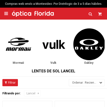
Compras web envío a Montevideo: Por Distrilogic de 3 a 5 días hábiles.

Mormaii
Vulk
Oakley
LENTES DE SOL LANCEL
Recientes
Filtrando por:
Lancel