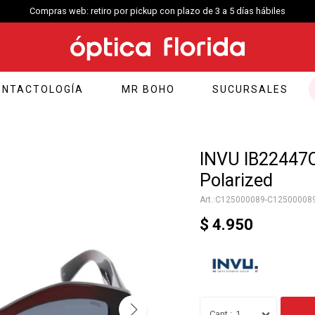
Compras web: retiro por pickup con plazo de 3 a 5 días hábiles
ONTACTOLOGÍA
MR BOHO
SUCURSALES
INVU IB22447C
Polarized
C125000089-C12500008
$
4.950
1