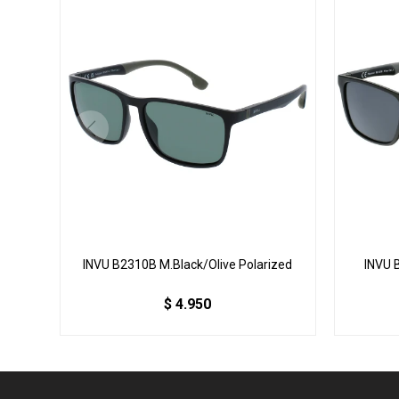
INVU B2310B M.Black/Olive Polarized
INVU 
$
4.950