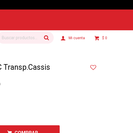
$
0
 Transp.Cassis
9
COMPRAR