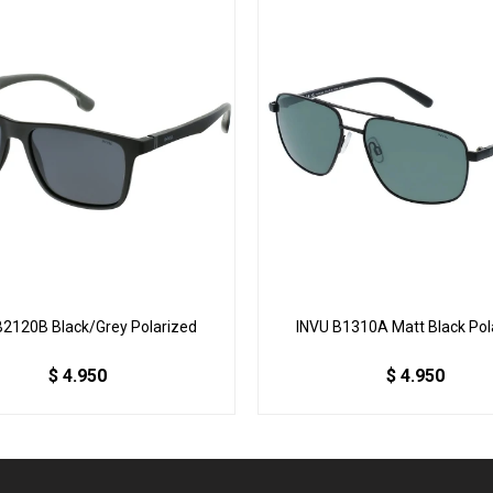
B2120B Black/Grey Polarized
INVU B1310A Matt Black Pol
$
4.950
$
4.950