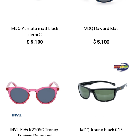
MDQ Yemata matt black
MDQ Rawai d Blue
demi C
$
5.100
$
5.100
INVU Kids K2306C Transp.
MDQ Abuna black G15
Fuchsia Polarized