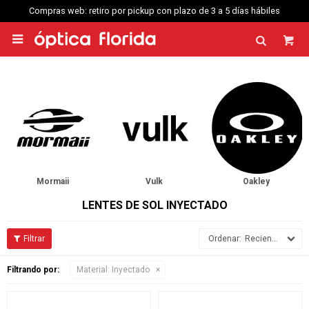
Compras web: retiro por pickup con plazo de 3 a 5 días hábiles

Mormaii
Vulk
Oakley
LENTES DE SOL INYECTADO
Recientes
Filtrando por:
Material:
Inyectado