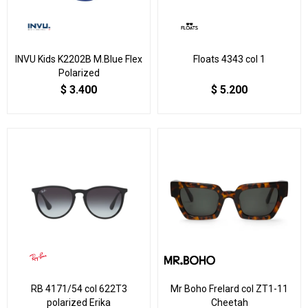
INVU Kids K2202B M.Blue Flex
Floats 4343 col 1
Polarized
$
3.400
$
5.200
RB 4171/54 col 622T3
Mr Boho Frelard col ZT1-11
polarized Erika
Cheetah