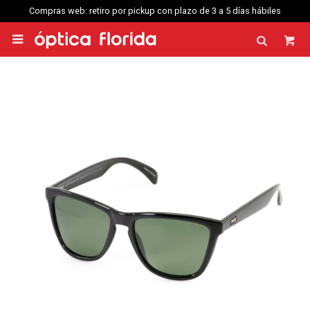
Compras web: retiro por pickup con plazo de 3 a 5 días hábiles
