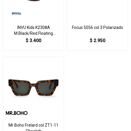
INVU Kids K2308A
Focus 5056 col 3 Polarizado
M.Black/Red Floating
Polarized
$
3.400
$
2.950
Mr Boho Frelard col ZT1-11
Cheetah