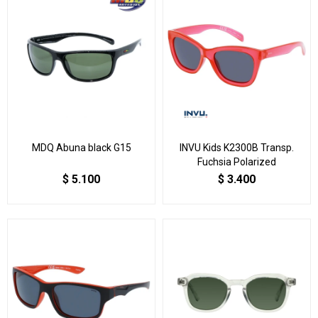
MDQ Abuna black G15
INVU Kids K2300B Transp.
Fuchsia Polarized
$
5.100
$
3.400