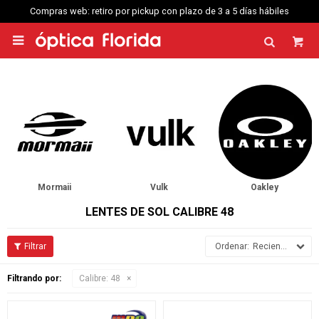
Compras web: retiro por pickup con plazo de 3 a 5 días hábiles

Mormaii
Vulk
Oakley
LENTES DE SOL CALIBRE 48
Recientes
Filtrando por:
Calibre:
48