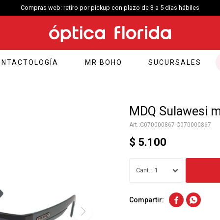
Compras web: retiro por pickup con plazo de 3 a 5 días hábiles
ONTACTOLOGÍA
MR BOHO
SUCURSALES
MDQ Sulawesi m
C070000867-C070000867
$
5.100
1

