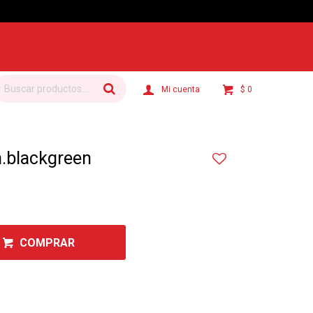
$
0
.blackgreen
COMPRAR