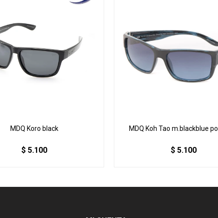
MDQ Koro black
MDQ Koh Tao m.blackblue po
$
5.100
$
5.100