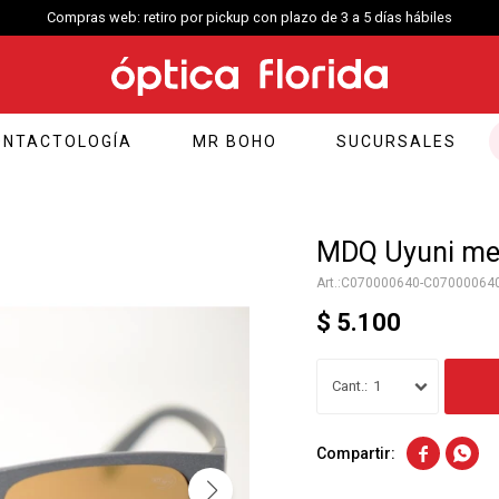
Compras web: retiro por pickup con plazo de 3 a 5 días hábiles
ONTACTOLOGÍA
MR BOHO
SUCURSALES
MDQ Uyuni met
C070000640-C07000064
$
5.100
1

