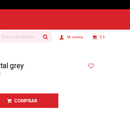
$
0
al grey
0
COMPRAR