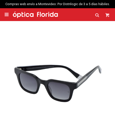
Compras web envío a Montevideo: Por Distrilogic de 3 a 5 días hábiles.
