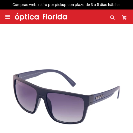
Compras web: retiro por pickup con plazo de 3 a 5 días hábiles
