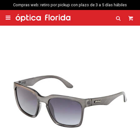
Compras web: retiro por pickup con plazo de 3 a 5 días hábiles
