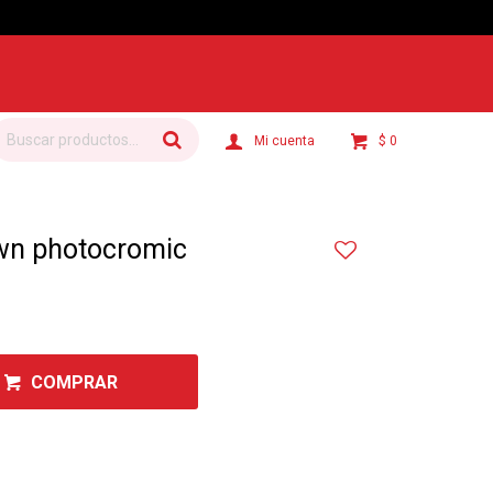
 Montevideo: Por Distrilogic de 3 a 5 días hábiles.
$
0
n photocromic
COMPRAR