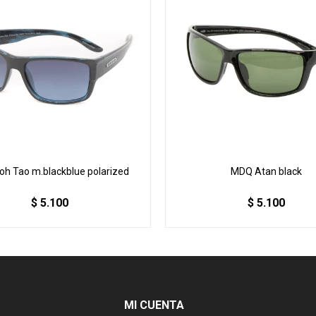
h Tao m.blackblue polarized
MDQ Atan black
$
5.100
$
5.100
MI CUENTA