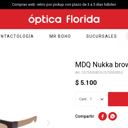
Compras web envío a
ONTACTOLOGÍA
MR BOHO
SUCURSALES
MDQ Nukka brow
C070000853-C070000853
$
5.100
1

