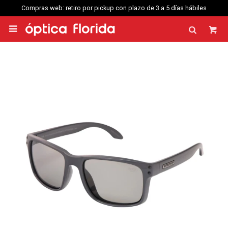
Compras web: retiro por pickup con plazo de 3 a 5 días hábiles
