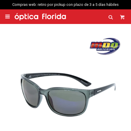
Compras web: retiro por pickup con plazo de 3 a 5 días hábiles
