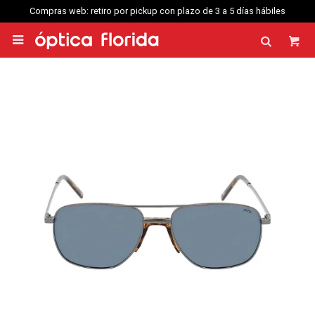
Compras web: retiro por pickup con plazo de 3 a 5 días hábiles
