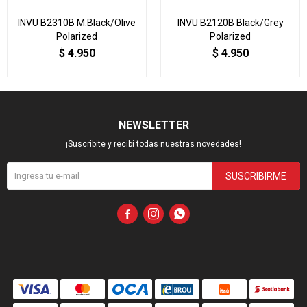
INVU B2310B M.Black/Olive
INVU B2120B Black/Grey
Polarized
Polarized
$
4.950
$
4.950
NEWSLETTER
¡Suscribite y recibí todas nuestras novedades!
SUSCRIBIRME


