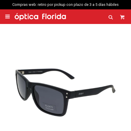
Compras web: retiro por pickup con plazo de 3 a 5 días hábiles
