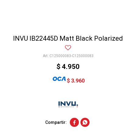
INVU IB22445D Matt Black Polarized
C125000083-C125000083
$
4.950
$
3.960

