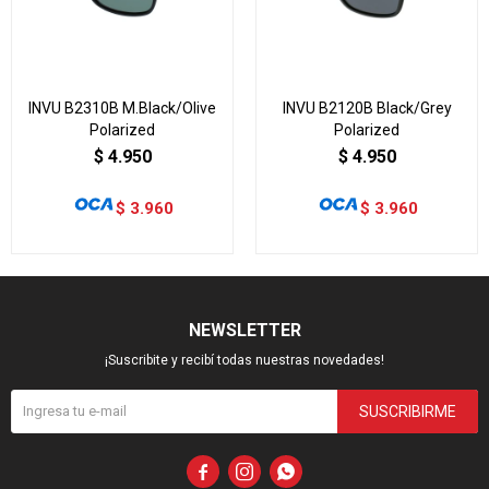
INVU B2310B M.Black/Olive
INVU B2120B Black/Grey
Polarized
Polarized
$
4.950
$
4.950
$
3.960
$
3.960
NEWSLETTER
¡Suscribite y recibí todas nuestras novedades!
SUSCRIBIRME


