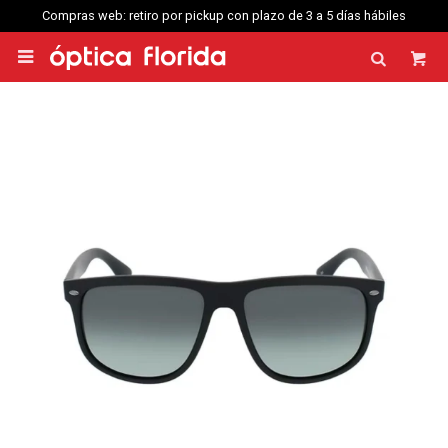
web: retiro por pickup con plazo de 3 a 5 días hábiles
Compras web enví
