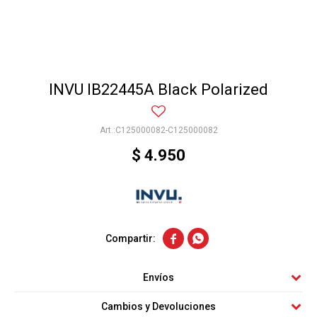
INVU IB22445A Black Polarized
C125000082-C125000082
$
4.950


Envíos
Cambios y Devoluciones