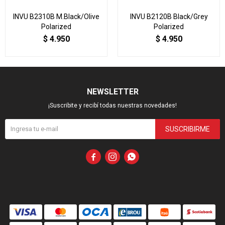
INVU B2310B M.Black/Olive
INVU B2120B Black/Grey
Polarized
Polarized
$
4.950
$
4.950
NEWSLETTER
¡Suscribite y recibí todas nuestras novedades!
SUSCRIBIRME


