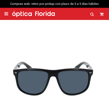
Compras web: retiro por pickup con plazo de 3 a 5 días hábiles
