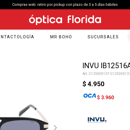
Compras web: retiro por pickup con plazo de 3 a 5 días hábiles
ONTACTOLOGÍA
MR BOHO
SUCURSALES
INVU IB12516A
C125000137-C12500013
$
4.950
$
3.960