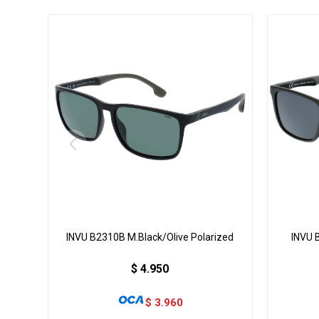
INVU B2310B M.Black/Olive Polarized
INVU 
$
4.950
$
3.960