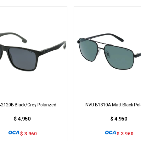
B2120B Black/Grey Polarized
INVU B1310A Matt Black Pol
$
4.950
$
4.950
$
3.960
$
3.960