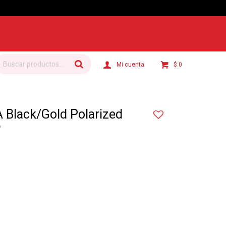
$
0
 Black/Gold Polarized
7