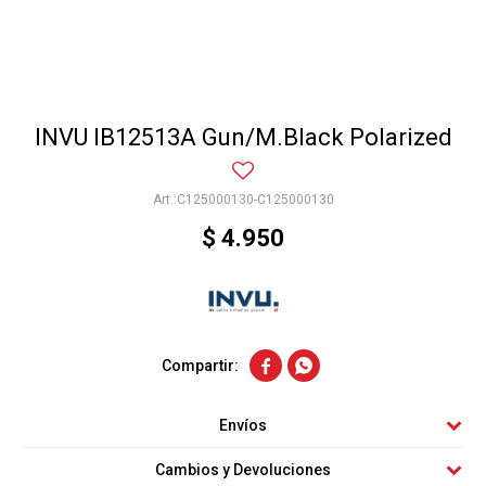
INVU IB12513A Gun/M.Black Polarized
C125000130-C125000130
$
4.950


Envíos
Cambios y Devoluciones