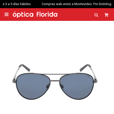
Compras web envío a Montevideo: Por Distrilogic de 3 a 5 días hábiles.
