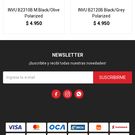
INVU B2310B M.Black/Olive
INVU B2120B Black/Grey
Polarized
Polarized
$
4.950
$
4.950
NEWSLETTER
¡Suscribite y recibí todas nuestras novedades!
SUSCRIBIRME


