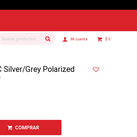
logic de 3 a 5 días hábiles.
$
0
Silver/Grey Polarized
2
COMPRAR