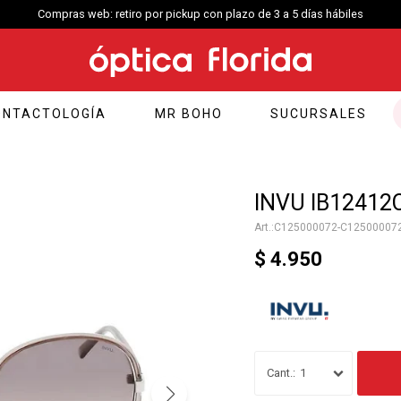
Compras web envío a Montevideo: Por Distri
ONTACTOLOGÍA
MR BOHO
SUCURSALES
INVU IB12412C 
C125000072-C12500007
$
4.950
1