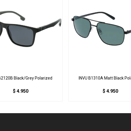
B2120B Black/Grey Polarized
INVU B1310A Matt Black Pol
$
4.950
$
4.950