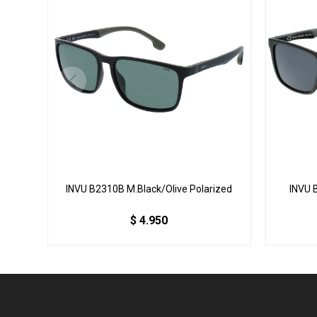
INVU B2310B M.Black/Olive Polarized
INVU 
$
4.950