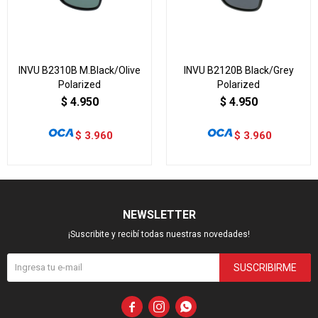
INVU B2310B M.Black/Olive
INVU B2120B Black/Grey
Polarized
Polarized
$
4.950
$
4.950
$
3.960
$
3.960
NEWSLETTER
¡Suscribite y recibí todas nuestras novedades!
SUSCRIBIRME


