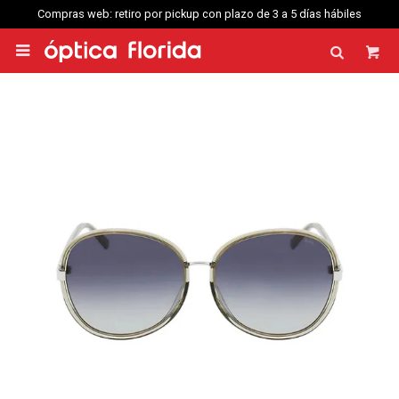
Compras web: retiro por pickup con plazo de 3 a 5 días hábiles
