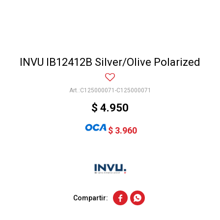
INVU IB12412B Silver/Olive Polarized
C125000071-C125000071
$
4.950
$
3.960

