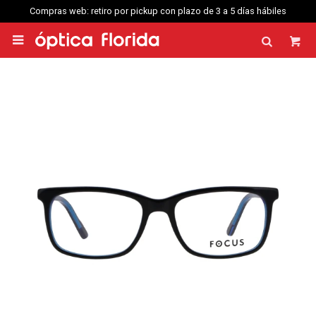
web: retiro por pickup con plazo de 3 a 5 días hábiles
Compras web enví
