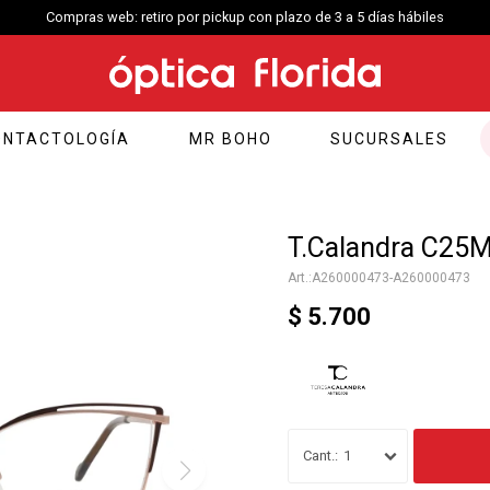
Compras web: retiro por pickup con plazo de 3 a 5 días hábiles
ONTACTOLOGÍA
MR BOHO
SUCURSALES
T.Calandra C25M
A260000473-A260000473
$
5.700
1