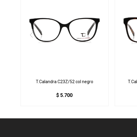
T.Calandra C23Z/52 col negro
T.Ca
$
5.700