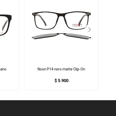
bano
Noon P14 nero matte Clip-On
$
5.900