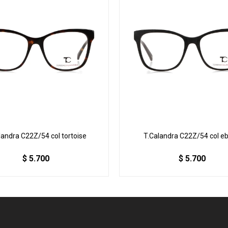
landra C22Z/54 col tortoise
T.Calandra C22Z/54 col e
$
5.700
$
5.700