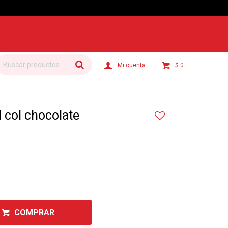
$
0
 col chocolate
COMPRAR