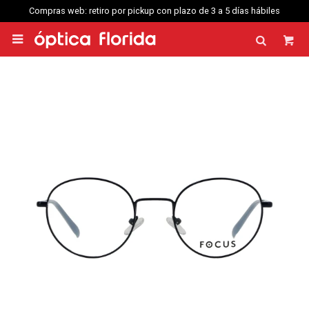
Compras web: retiro por pickup con plazo de 3 a 5 días hábiles
