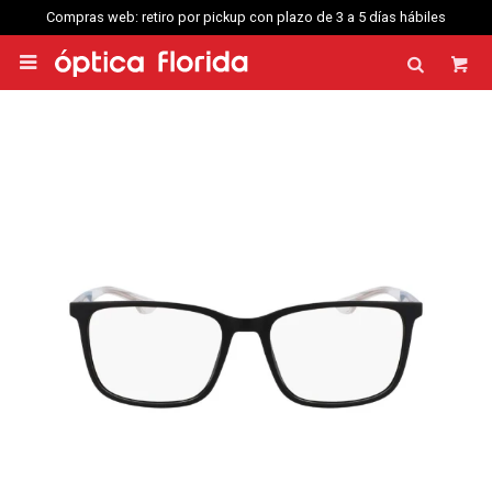
 plazo de 3 a 5 días hábiles
Compras web envío a Montevideo: Por Distri
