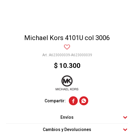
Michael Kors 4101U col 3006
A623000039-A623000039
$
10.300


Envíos
Cambios y Devoluciones