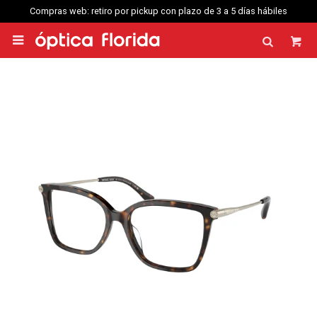
Compras web: retiro por pickup con plazo de 3 a 5 días hábiles
