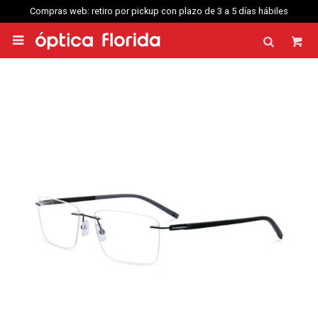
Compras web: retiro por pickup con plazo de 3 a 5 días hábiles
