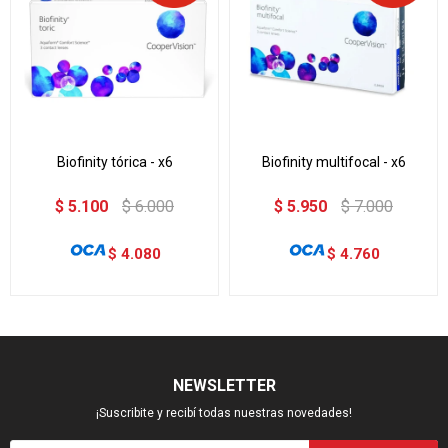
Biofinity tórica - x6
Biofinity multifocal - x6
$
5.100
$
6.000
$
5.950
$
7.000
$
4.080
$
4.760
NEWSLETTER
¡Suscribite y recibí todas nuestras novedades!