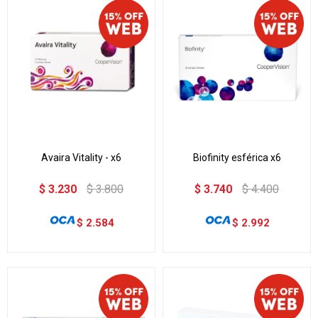
Avaira Vitality - x6
Biofinity esférica x6
$
3.230
$
3.800
$
3.740
$
4.400
$
2.584
$
2.992