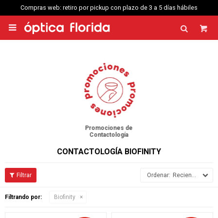
Compras web: retiro por pickup con plazo de 3 a 5 días hábiles

Promociones de
Contactología
CONTACTOLOGÍA BIOFINITY
Recientes
Filtrando por:
Biofinity