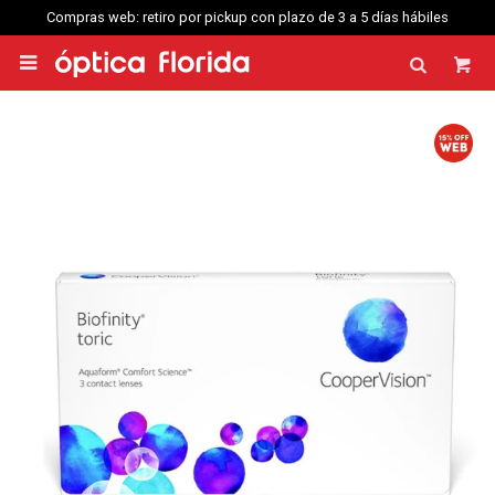
web: retiro por pickup con plazo de 3 a 5 días hábiles
Compras web enví
