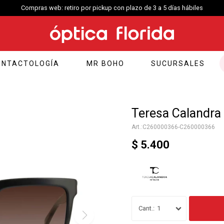
Compras web: retiro por pickup con plazo de 3 a 5 días hábiles
ONTACTOLOGÍA
MR BOHO
SUCURSALES
Teresa Calandra 
C260000366-C260000366
$
5.400
1