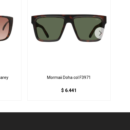
carey
Mormaii Doha col F3971
$
6.441