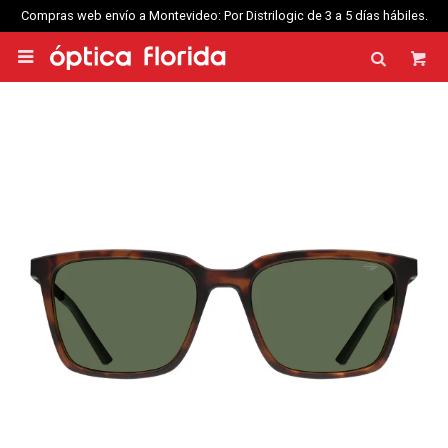
Compras web envío a Montevideo: Por Distrilogic de 3 a 5 días hábiles.
