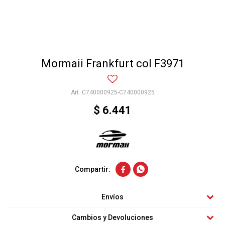
Mormaii Frankfurt col F3971
C740000925-C740000925
$
6.441


Envíos
Cambios y Devoluciones