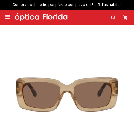
Compras web: retiro por pickup con plazo de 3 a 5 días hábiles
