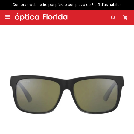
Compras web: retiro por pickup con plazo de 3 a 5 días hábiles
