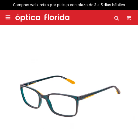
Compras web: retiro por pickup con plazo de 3 a 5 días hábiles
