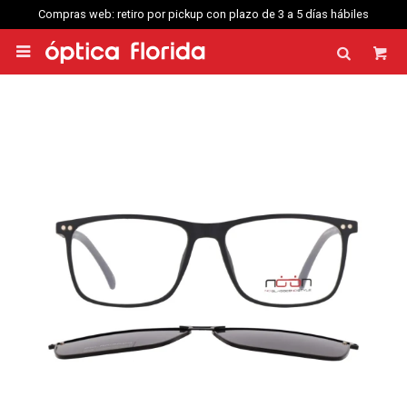
Compras web: retiro por pickup con plazo de 3 a 5 días hábiles
