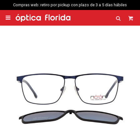
Compras web: retiro por pickup con plazo de 3 a 5 días hábiles
